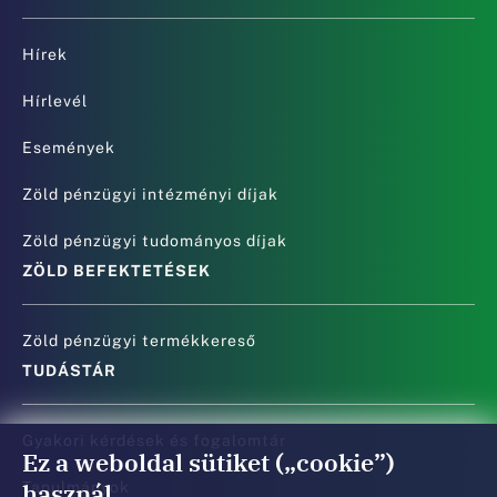
Hírek
Hírlevél
Események
Zöld pénzügyi intézményi díjak
Zöld pénzügyi tudományos díjak
ZÖLD BEFEKTETÉSEK
Zöld pénzügyi termékkereső
TUDÁSTÁR
Gyakori kérdések és fogalomtár
Ez a weboldal sütiket („cookie”)
használ
Tanulmányok