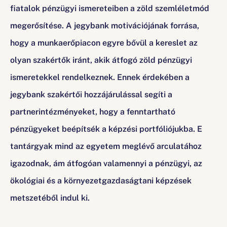
fiatalok pénzügyi ismereteiben a zöld szemléletmód
megerősítése. A jegybank motivációjának forrása,
hogy a munkaerőpiacon egyre bővül a kereslet az
olyan szakértők iránt, akik átfogó zöld pénzügyi
ismeretekkel rendelkeznek. Ennek érdekében a
jegybank szakértői hozzájárulással segíti a
partnerintézményeket, hogy a fenntartható
pénzügyeket beépítsék a képzési portfóliójukba. E
tantárgyak mind az egyetem meglévő arculatához
igazodnak, ám átfogóan valamennyi a pénzügyi, az
ökológiai és a környezetgazdaságtani képzések
metszetéből indul ki.