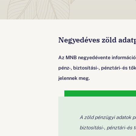
n
a
v
Negyedéves zöld adat
i
Az MNB negyedévente információka
g
pénz-, biztosítási-, pénztári- és 
jelennek meg.
á
c
i
A zöld pénzügyi adatok pu
ó
biztosítási-, pénztári- é