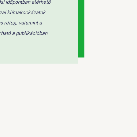
si időpontban elérhető
azai klímakockázatok
s réteg, valamint a
rható a publikációban