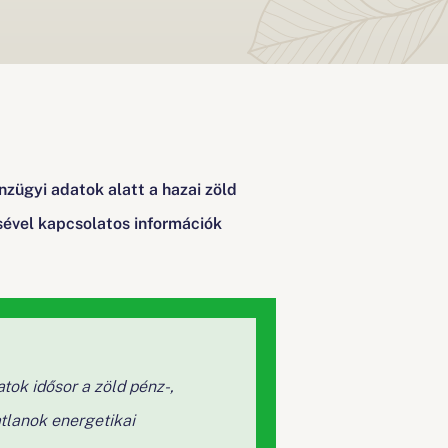
zügyi adatok alatt a hazai zöld
ésével kapcsolatos információk
tok idősor a zöld pénz-,
atlanok energetikai