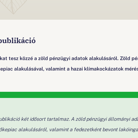
publikáció
t tesz közzé a zöld pénzügyi adatok alakulásáról. Zöld pén
tőkepiac alakulásával, valamint a hazai klímakockázatok mér
blikáció két idősort tartalmaz. A zöld pénzügyi állományi ada
s tőkepiac alakulásáról, valamint a fedezetként bevont lakóing