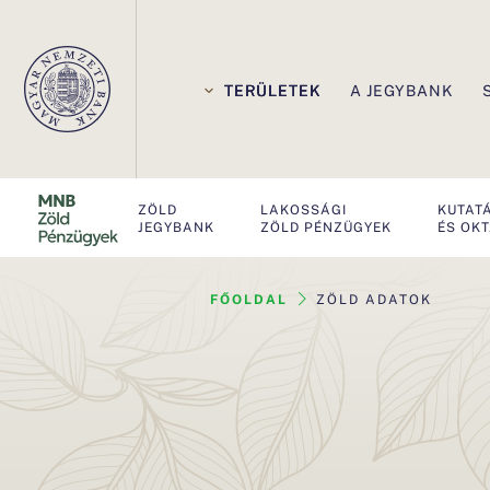
E
l
TERÜLETEK
A JEGYBANK
s
ő
ZÖLD
LAKOSSÁGI
KUTAT
d
JEGYBANK
ZÖLD PÉNZÜGYEK
ÉS OK
l
FŐOLDAL
ZÖLD ADATOK
e
g
e
s