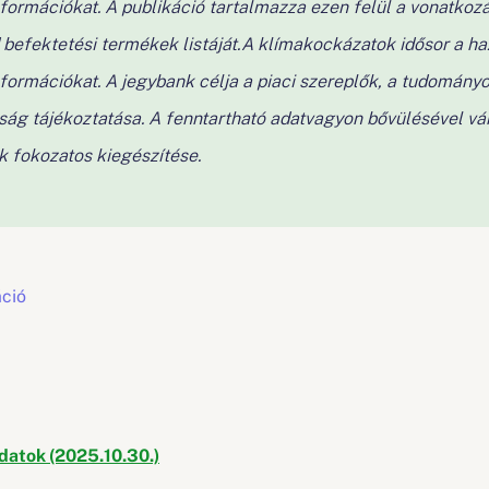
formációkat. A publikáció tartalmazza ezen felül a vonatkozá
d befektetési termékek listáját.A klímakockázatok idősor a h
formációkat. A jegybank célja a piaci szereplők, a tudományo
ság tájékoztatása. A fenntartható adatvagyon bővülésével vá
k fokozatos kiegészítése.
áció
datok (2025.10.30.)