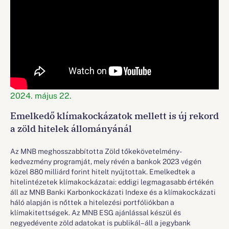
2024. május 22.
Emelkedő klímakockázatok mellett is új rekord
a zöld hitelek állományánál
Az MNB meghosszabbította Zöld tőkekövetelmény-
kedvezmény programját, mely révén a bankok 2023 végén
közel 880 milliárd forint hitelt nyújtottak. Emelkedtek a
hitelintézetek klímakockázatai: eddigi legmagasabb értékén
áll az MNB Banki Karbonkockázati Indexe és a klímakockázati
háló alapján is nőttek a hitelezési portfóliókban a
klímakitettségek. Az MNB ESG ajánlással készül és
negyedévente zöld adatokat is publikál– áll a jegybank