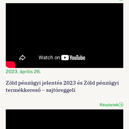
2023. április 26.
Zöld pénzügyi jelentés 2023 és Zöld pénzügyi
termékkereső – sajtóreggeli
Részletek