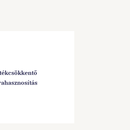
tékcsökkentő
rahasznosítás