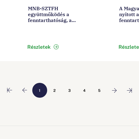
MNB-SZTFH
A Magya
együttműködés a
nyitott a
fenntarthatóság, a
fenntar
szerencsejátékok piaca
együttm
és a kriptoeszközök
államok
területén
Részletek
Részlet
1
2
3
4
5