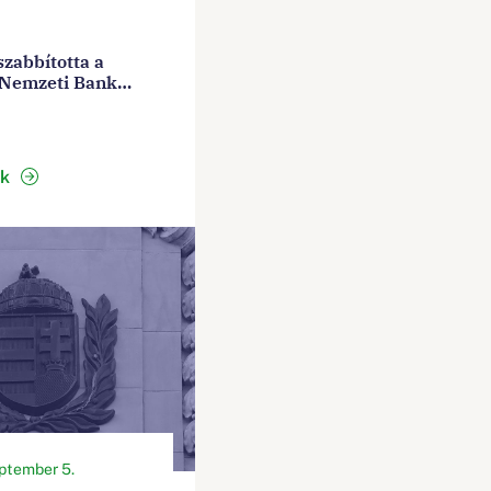
zabbította a
Nemzeti Bank
kekövetelmény-
ény programját
ek
ptember 5.