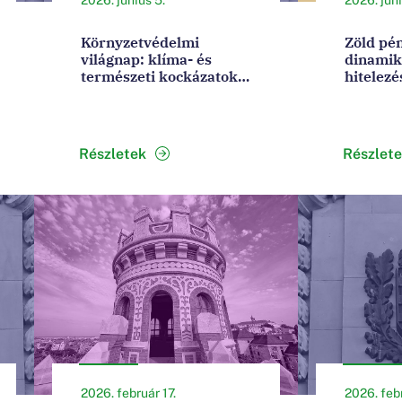
Környzetvédelmi
Zöld pén
világnap: klíma- és
dinamik
természeti kockázatokra
hitelezé
is fókuszál a jegybank
zöld tő
Részletek
Részlet
2026. február 17.
2026. febr