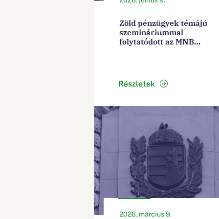
Zöld pénzügyek témájú
szemináriummal
folytatódott az MNB
Technikai
Együttműködési
Programja
Részletek
2026. március 9.