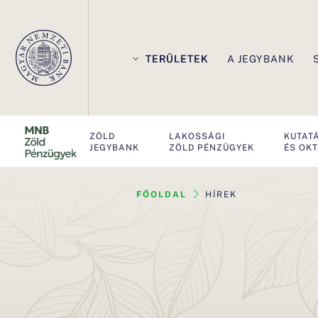
E
l
TERÜLETEK
A JEGYBANK
s
ő
ZÖLD
LAKOSSÁGI
KUTAT
d
JEGYBANK
ZÖLD PÉNZÜGYEK
ÉS OK
l
FŐOLDAL
HÍREK
e
g
e
s