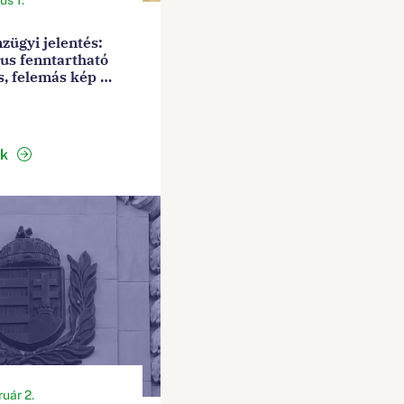
zügyi jelentés:
us fenntartható
s, felemás kép a
kepiacon
ek
uár 2.