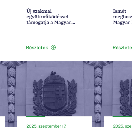
Új szakmai
Ismét
együttműködéssel
meghoss
támogatja a Magyar
Magyar 
Nemzeti Bank a zöld
zöld tő
átállást és a hazai
kedvezm
klímacélok elérését
Részletek
Részlet
2025. szeptember 17.
2025. sze