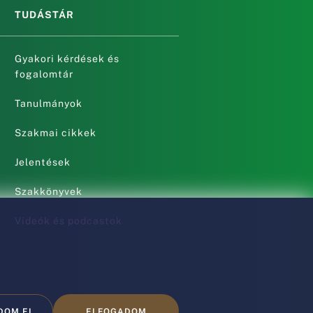
TUDÁSTÁR
Gyakori kérdések és
fogalomtár
Tanulmányok
Szakmai cikkek
Jelentések
Szakkönyvek
Videók és podcastok
DOM EL
ELFOGADOM