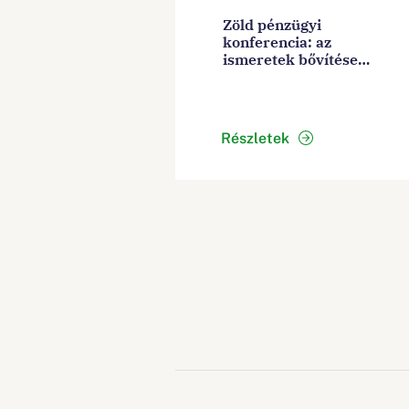
Zöld pénzügyi
konferencia: az
ismeretek bővítése
segítheti a környezeti,
társadalmi és irányítási
gyakorlatok elterjedését
Részletek