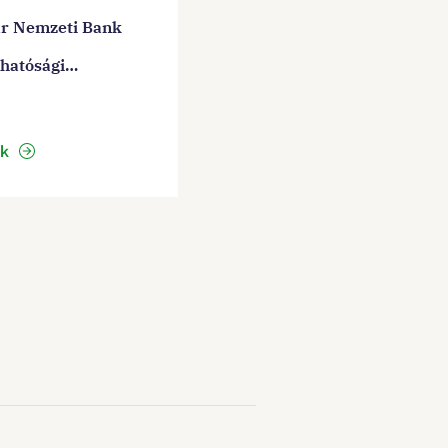
r Nemzeti Bank
thatósági
űködésre a türk
 jegybankjaival
ek