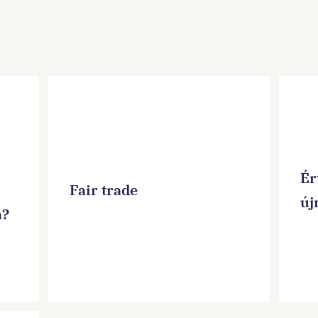
Ér
Fair trade
új
a?