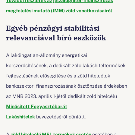
megfelelési mutató (JMM) zöld vonatkozásairól
Egyéb pénzügyi stabilitási
relevanciával bíró eszközök
A lakóingatlan-állomány energetikai
korszerűsítésének, a dedikált zöld lakáshiteltermékek
fejlesztésének elősegítése és a zöld hitelcélok
bankszektori finanszírozásának ösztönzése érdekében
az MNB 2023. április 1-jétől dedikált zöld hitelcélú
Minősített Fogyasztóbarát
Lakáshitelek
bevezetéséről döntött.
A
zöld hitelcélú MFL termékek esetén
esetében a