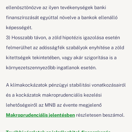
ellenösztönözve az ilyen tevékenységek banki
finanszírozását egyúttal növelve a bankok ellenálló
képességét.
3) Hosszabb távon, a zöld hipotézis igazolása esetén
felmerülhet az adósságfék szabályok enyhítése a zöld
kitettségek tekintetében, vagy akár szigorítása is a
környezetszennyezőbb ingatlanok esetén.
A klímakockázatok pénzügyi stabilitási vonatkozásairól
és a kockázatok makroprudenciális kezelési
lehetőségeiről az MNB az évente megjelenő
Makroprudenciális jelentésben
részletesen beszámol.
További részletek az jelzáloghitel-finanszírozás