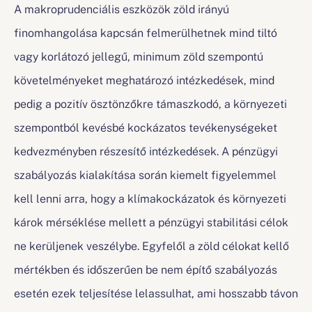
A makroprudenciális eszközök zöld irányú
finomhangolása kapcsán felmerülhetnek mind tiltó
vagy korlátozó jellegű, minimum zöld szempontú
követelményeket meghatározó intézkedések, mind
pedig a pozitív ösztönzőkre támaszkodó, a környezeti
szempontból kevésbé kockázatos tevékenységeket
kedvezményben részesítő intézkedések. A pénzügyi
szabályozás kialakítása során kiemelt figyelemmel
kell lenni arra, hogy a klímakockázatok és környezeti
károk mérséklése mellett a pénzügyi stabilitási célok
ne kerüljenek veszélybe. Egyfelől a zöld célokat kellő
mértékben és időszerűen be nem építő szabályozás
esetén ezek teljesítése lelassulhat, ami hosszabb távon