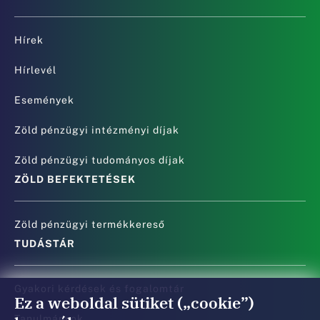
Hírek
Hírlevél
Események
Zöld pénzügyi intézményi díjak
Zöld pénzügyi tudományos díjak
ZÖLD BEFEKTETÉSEK
Zöld pénzügyi termékkereső
TUDÁSTÁR
Gyakori kérdések és fogalomtár
Ez a weboldal sütiket („cookie”)
Tanulmányok