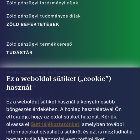
Zöld pénzügyi intézményi díjak
Zöld pénzügyi tudományos díjak
ZÖLD BEFEKTETÉSEK
Zöld pénzügyi termékkereső
TUDÁSTÁR
Gyakori kérdések és fogalomtár
Ez a weboldal sütiket („cookie”)
használ
Tanulmányok
Szakmai cikkek
Ez a weboldal sütiket használ a kényelmesebb
böngészés érdekében. A honlap használatával Ön
Jelentések
elfogadja, hogy az oldal sütiket használ. Kérjük,
olvassa el
Süti tájékoztatónkat
, amelyben további
Szakkönyvek
információkat olvashat a sütikről és azt is megtudhatja,
Videók és podcastok
hogyan tudja kikapcsolni vagy törölni őket.