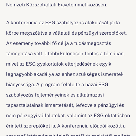
Nemzeti Közszolgálati Egyetemmel közösen.
A konferencia az ESG szabályozás alakulását járta
körbe megszólítva a vállalati és pénzügyi szereplőket.
Az esemény további fő célja a tudásmegosztás
támogatása volt. Utóbbi különösen fontos a témában,
mivel az ESG gyakorlatok elterjedésének egyik
legnagyobb akadálya az ehhez szükséges ismeretek
hiányossága. A program felölelte a hazai ESG
szabályozás fejleményeinek és alkalmazási
tapasztalatainak ismertetését, lefedve a pénzügyi és
nem pénzügyi vállalatokat, valamint az ESG oktatásban
érintett szereplőket is. A konferencia előadói között a
szervező intézmények felsővezetői és szakértői mellett