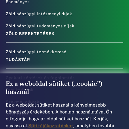
Események
Zöld pénzügyi intézményi díjak
Zöld pénzügyi tudományos díjak
ZÖLD BEFEKTETÉSEK
Zöld pénzügyi termékkereső
TUDÁSTÁR
Gyakori kérdések és fogalomtár
Ez a weboldal sütiket („cookie”)
használ
Tanulmányok
Szakmai cikkek
Ez a weboldal sütiket használ a kényelmesebb
böngészés érdekében. A honlap használatával Ön
Jelentések
elfogadja, hogy az oldal sütiket használ. Kérjük,
olvassa el
Süti tájékoztatónkat
, amelyben további
Szakkönyvek